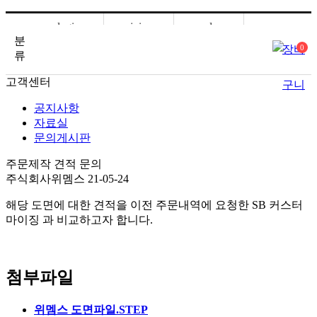
login
join
order
분
장바
0
mypage
류
고객센터
구니
공지사항
자료실
문의게시판
주문제작 견적 문의
주식회사위멤스
21-05-24
해당 도면에 대한 견적을 이전 주문내역에 요청한 SB 커스터
마이징 과 비교하고자 합니다.
첨부파일
위멤스 도면파일.STEP